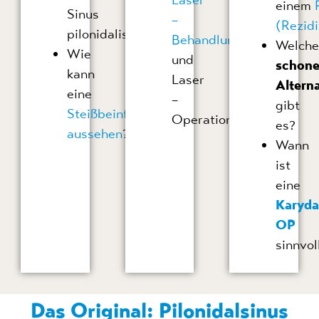
einem
Sinus
–
(Rezidi
pilonidalis?
Behandlung
Welch
Wie
und
schon
kann
Laser
Altern
eine
–
gibt
Steißbeinfistel
Operation
es?
aussehen
?
Wann
ist
eine
Karyda
OP
sinnvol
Das Original: Pilonidalsinus