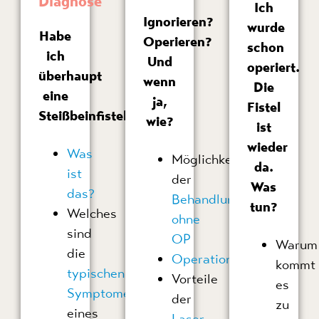
Diagnose
Ich
Ignorieren?
wurde
Habe
Operieren?
schon
ich
Und
operiert.
überhaupt
wenn
Die
eine
ja,
Fistel
Steißbeinfistel?
wie?
ist
wieder
Was
Möglichkeiten
da.
ist
der
Was
das?
Behandlung
tun?
Welches
ohne
sind
OP
Warum
die
Operationsmethoden
kommt
typischen
Vorteile
es
Symptome
der
zu
eines
Laser