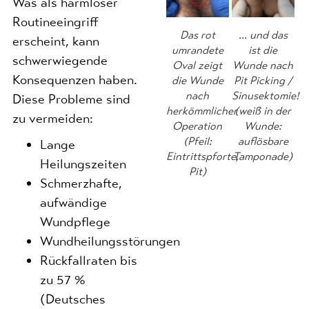
Was als harmloser
Routineeingriff
Das rot
... und das
erscheint, kann
umrandete
ist die
schwerwiegende
Oval zeigt
Wunde nach
Konsequenzen haben.
die Wunde
Pit Picking /
nach
Sinusektomie!
Diese Probleme sind
herkömmlicher
(weiß in der
zu vermeiden:
Operation
Wunde:
(Pfeil:
auflösbare
Lange
Eintrittspforte,
Tamponade)
Heilungszeiten
Pit)
Schmerzhafte,
aufwändige
Wundpflege
Wundheilungsstörungen
Rückfallraten bis
zu 57 %
(Deutsches