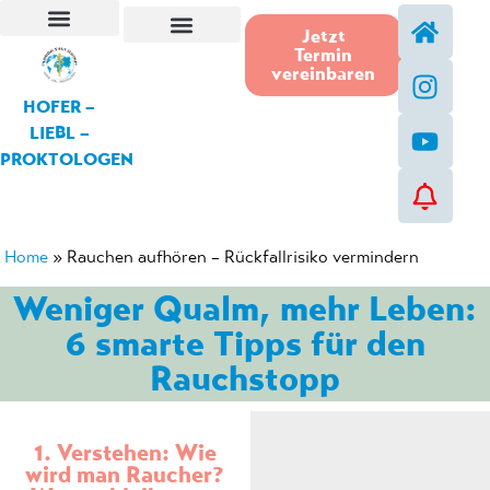
Jetzt
Termin
Steißbeinfistel-Operation
vereinbaren
HOFER –
LIEBL –
PROKTOLOGEN
Home
»
Rauchen aufhören – Rückfallrisiko vermindern
Weniger Qualm, mehr Leben:
6 smarte Tipps für den
Rauchstopp
1. Verstehen: Wie
wird man Raucher?