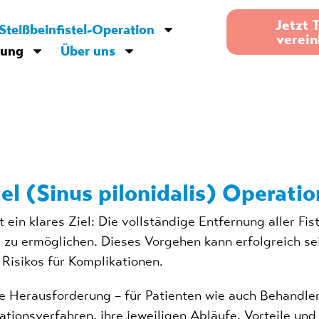
Jetzt 
Steißbeinfistel-Operation
verei
gung
Über uns
el (Sinus pilonidalis) Operat
gt ein klares Ziel: Die vollständige Entfernung aller 
zu ermöglichen. Dieses Vorgehen kann erfolgreich sei
Risikos für Komplikationen.
e Herausforderung – für Patienten wie auch Behandler.
tionsverfahren, ihre jeweiligen Abläufe, Vorteile und