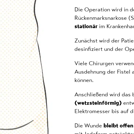
Die Operation wird in d
Rückenmarksnarkose (Sp
stationär
im Krankenhau
Zunächst wird der Patie
desinfiziert und der Op
Viele Chirurgen verwen
Ausdehnung der Fistel 
können.
Anschließend wird das 
(wetzsteinförmig)
entw
Elektromesser bis auf d
Die Wunde
bleibt offen
mit Jodoform getränkten