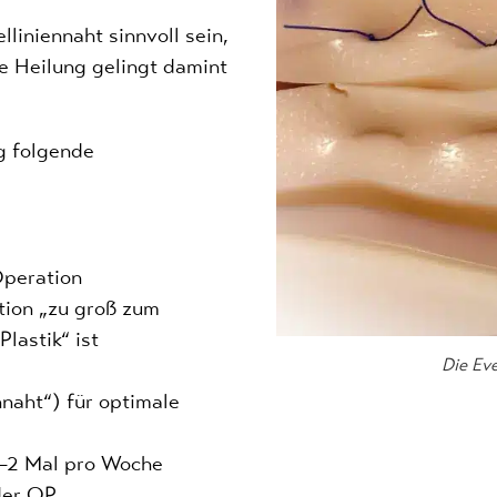
liniennaht sinnvoll sein,
he Heilung gelingt damint
ng folgende
Operation
tion „zu groß zum
lastik“ ist
Die Ev
naht“) für optimale
1–2 Mal pro Woche
der OP.